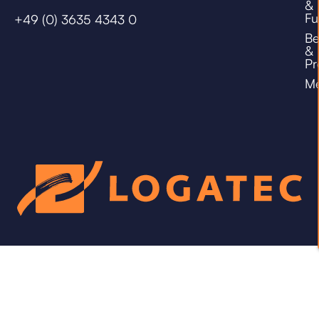
&
Fu
+49 (0) 3635 4343 0
Be
&
Pr
Me