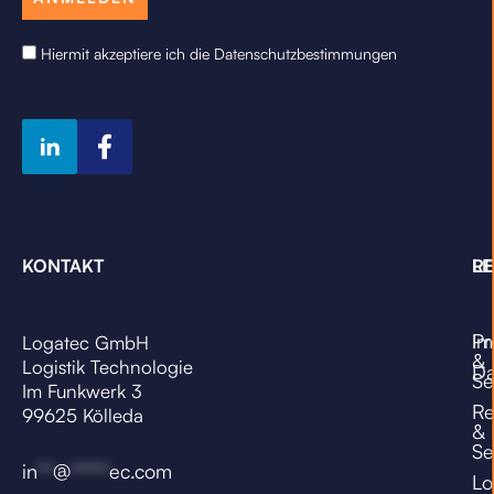
Hiermit akzeptiere ich die Datenschutzbestimmungen
KONTAKT
LE
RE
Pr
Im
Logatec GmbH
&
Logistik Technologie
Da
Se
Im Funkwerk 3
Re
99625 Kölleda
&
Se
in
**
@
*****
ec.com
Lo