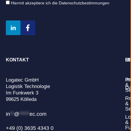
Hiermit akzeptiere ich die Datenschutzbestimmungen
KONTAKT
L
R
Pr
Im
Logatec GmbH
&
Logistik Technologie
Da
Se
Im Funkwerk 3
Re
99625 Kölleda
&
Se
in
**
@
*****
ec.com
Lo
&
Fu
+49 (0) 3635 4343 0