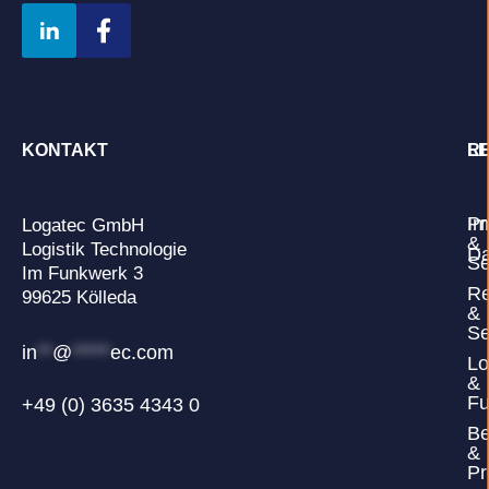
KONTAKT
L
R
Pr
Im
Logatec GmbH
&
Logistik Technologie
Da
Se
Im Funkwerk 3
Re
99625 Kölleda
&
Se
in
**
@
*****
ec.com
Lo
&
Fu
+49 (0) 3635 4343 0
Be
&
Pr