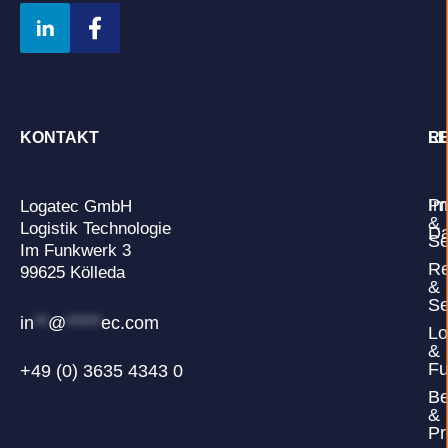
KONTAKT
L
R
Pr
Im
Logatec GmbH
&
Logistik Technologie
Da
Se
Im Funkwerk 3
Re
99625 Kölleda
&
Se
in
**
@
*****
ec.com
Lo
&
Fu
+49 (0) 3635 4343 0
Be
&
Pr