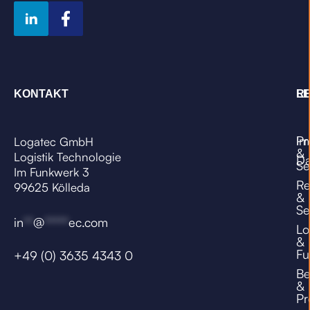
KONTAKT
L
R
Pr
Im
Logatec GmbH
&
Logistik Technologie
Da
Se
Im Funkwerk 3
Re
99625 Kölleda
&
Se
in
**
@
*****
ec.com
Lo
&
Fu
+49 (0) 3635 4343 0
Be
&
Pr