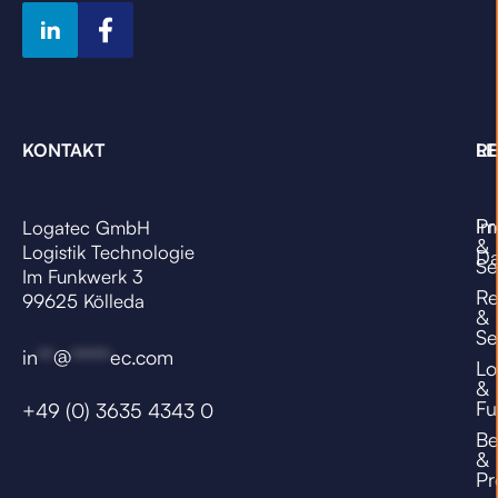
KONTAKT
LE
RE
Pr
Im
Logatec GmbH
&
Logistik Technologie
Da
Se
Im Funkwerk 3
Re
99625 Kölleda
&
Se
in
**
@
*****
ec.com
Lo
&
Fu
+49 (0) 3635 4343 0
Be
&
Pr